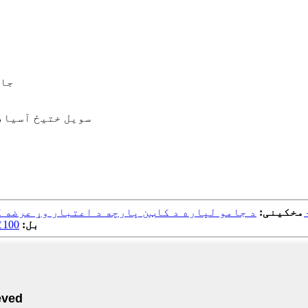
جام
سویل ختیځ آسیا،
پ کول - Kahn
مخکینی:
بل:
100٪ پالیسټر ورېښم ساټین پارچه ټوکر ډیجیټل چاپ شوی