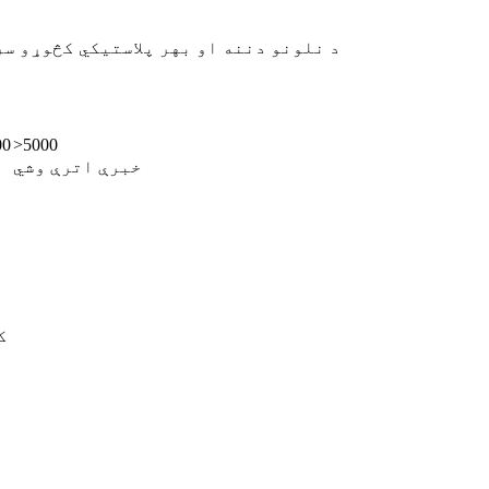
د نلونو دننه او بهر پلاستيکي کڅوړو سر
00
>5000
خبرې اترې وشي
٪