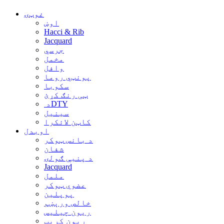
غوټۍ
اوښ
Hacci & Rib
Jacquard
جرسي
مخمل
وافل
پونټي روما
سکوبا
ټی رنګ کړئ
د ‏‎DTY
سینیل
کاټن لائکرا
اوبدل
د بانس ټوکر
شفان
د پنبې ګولۍ
Jacquard
ململ
عضوي ټوکر
پوپلین
خالص ورېښم
ریون چیلیس
ریون کریپ