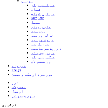
اوبدل
د بانس ټوکر
شفان
د پنبې ګولۍ
Jacquard
ململ
عضوي ټوکر
پوپلین
خالص ورېښم
ریون چیلیس
ریون کریپ
د ورېښمو ساټین
د ورېښمو غږ
د لامبو ټوکر
ورېښمو لان
خبرونه
FAQs
موږ سره اړیکه ونیسئ
کور
محصولات
اوبدل
د ورېښمو غږ
کټګورۍ