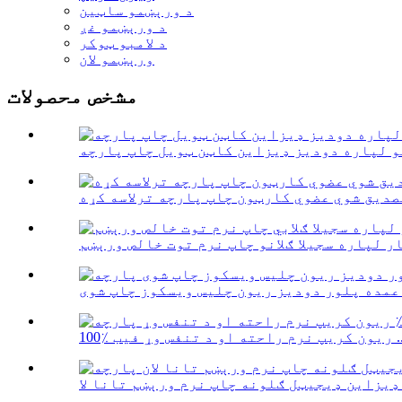
د ورېښمو ساټین
د ورېښمو غږ
د لامبو ټوکر
ورېښمو لان
مشخص محصولات
و لپاره دودیز ډیزاین کاټن ټویل چاپ پارچه
صدیق شوي عضوي کارټون چاپ پارچه ترلاسه کړه
م راحته او د تنفس وړ فیب ...