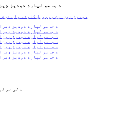
د جامو لپاره دودیز ډیز
د لږ تر لږ