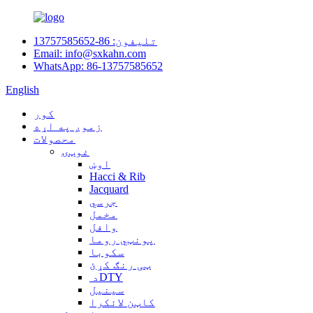
تلیفون: 86-13757585652
Email: info@sxkahn.com
WhatsApp: 86-13757585652
English
کور
زموږ په اړه
محصولات
غوټۍ
اوښ
Hacci & Rib
Jacquard
جرسي
مخمل
وافل
پونټي روما
سکوبا
ټی رنګ کړئ
د ‏‎DTY
سینیل
کاټن لائکرا