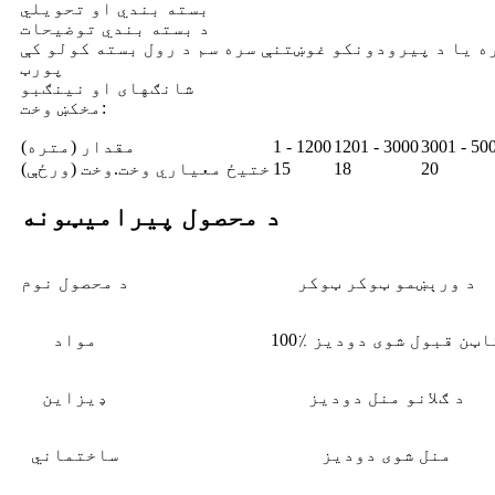
بسته بندي او تحویلي
د بسته بندي توضیحات
ه یا د پیرودونکو غوښتنې سره سم د رول بسته کولو کې
پورټ
شانګهای او نینګبو
مخکښ وخت:
3001 - 50
1201 - 3000
1 - 1200
مقدار (متره)
20
18
15
ختیځ معیاري وخت.وخت (ورځې)
د محصول پیرامیټونه
د ورېښمو ټوکر ټوکر
د محصول نوم
100 کاټن قبول شوی دودیز
مواد
د ګلانو منل دودیز
ډیزاین
منل شوی دودیز
ساختماني