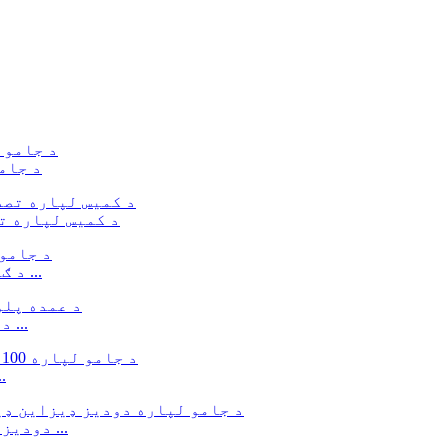
د جام
د کمیس لپاره ت
د ګار لپاره سجیلا ګلانو چاپ نرم توت خالص ورېښم ...
د عمده پلور دودیز ریون چلیس ویسکوز چاپ شوی ...
100٪ ریون کریپ نر
دودیز ډیزاین ډیجیټل ګلونه چاپ نرم ورېښم تانا لا ...