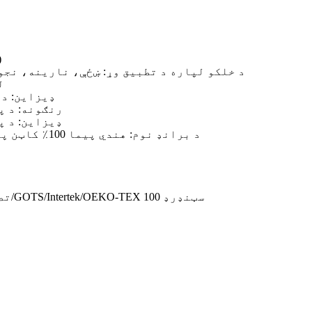
د
د خلکو لپاره د تطبیق وړ: ښځې، نارینه، نجو
ل
ډیزاین: د
رنګونه: د پ
ډیزاین: د پ
د برانډ نوم: هندي پیما 100٪ کاټن پارچه د بستر شیټونو لپاره
تصدیق: د انټرټیک اکو تصدیق/GOTS/Intertek/OEKO-TEX سټنډرډ 100