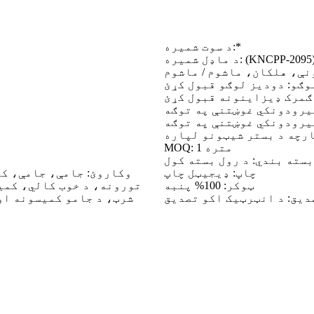
د سوت شمیره:*
 ماډل شمیره: (KNCPP-2095)
نې، هلکان، ماشوم / ماشوم
وګو: دودیز لوګو قبول کړئ
 ګمرک ډیزاینونه قبول کړئ
یرودونکي غوښتنې په توګه
یرودونکي غوښتنې په توګه
MOQ: 1 متره
بسته بندي: د رول بسته کول
چاپ: ډیجیټل چاپ
وکاروئ: جامې، جامې، ک
ټوکر: 100% پنبه
تورونه، د خوب کالي، کمی
شرټ، د جامو کمیسونه او