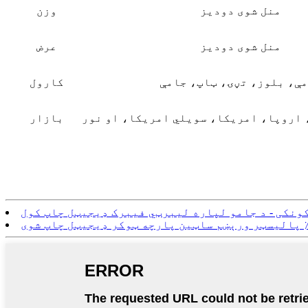
منل شوی دودیز
وزن
منل شوی دودیز
عرض
ې، بلوز، تڼۍ، ټاپ، جامې
کارول
 اروپا، امریکا، سویلي امریکا، او نور
بازار