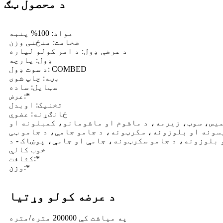
د محصول ټګ
مواد: 100% پنبه
ضخامت: منځنی وزن
د عرضې ډول: د امر کولو لپاره
ډول: پارچه
د سوت ډول: COMBED
بڼه: چاپ شوی
سټایل: ساده
عرض:*
تخنیک: اوبدل
ځانګړنه: عضوي
میس، سوټ، زیرمه، د ماشوم او ماشومانو، کمبلونه او
سونه او بلوزونه، سکرټونه، د جامو جامې، د جامو ټی
 بلوزونه، د جامو سکرټونه، جامې او جامې، پوښاک - د
خوب کالي
کثافت:*
وزن:*
د عرضه کولو وړتیا
په میاشت کې 200000 متره/متره