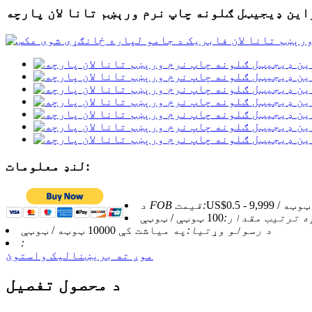
این ډیجیټل ګلونه چاپ نرم ورېښم تانا لان پارچه
لنډ معلومات:
US$0.5 - 9,999 / ټوټه
د FOB قیمت:
ه ترتیب مقدار:
100 ټوټې / ټوټې
د رسولو وړتیا:
په میاشت کې 10000 ټوټه / ټوټې
:
موږ ته بریښنالیک واستوئ
د محصول تفصیل